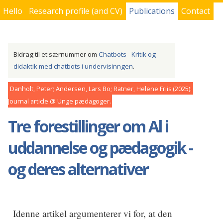
Hello
Research profile (and CV)
Publications
Contact
You are here
Bidrag til et særnummer om
Chatbots - Kritik og
didaktik med chatbots i undervisinngen
.
Danholt, Peter; Andersen, Lars Bo; Ratner, Helene Friis
2025
Journal article
Unge pædagoger
Tre forestillinger om Al i
uddannelse og pædagogik -
og deres alternativer
Idenne artikel argumenterer vi for, at den