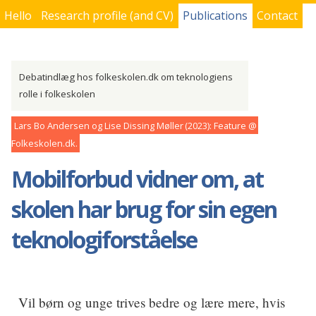
Hello
Research profile (and CV)
Publications
Contact
You are here
Debatindlæg hos folkeskolen.dk om teknologiens
rolle i folkeskolen
Lars Bo Andersen og Lise Dissing Møller
2023
Feature
Folkeskolen.dk
Mobilforbud vidner om, at
skolen har brug for sin egen
teknologiforståelse
Vil børn og unge trives bedre og lære mere, hvis