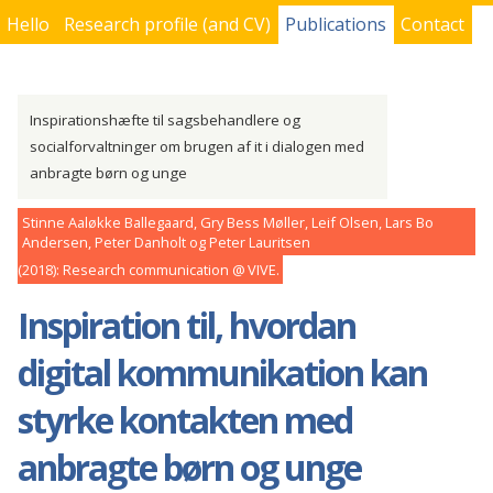
Hello
Research profile (and CV)
Publications
Contact
You are here
Inspirationshæfte til sagsbehandlere og
socialforvaltninger om brugen af it i dialogen med
anbragte børn og unge
Stinne Aaløkke Ballegaard, Gry Bess Møller, Leif Olsen, Lars Bo
Andersen, Peter Danholt og Peter Lauritsen
2018
Research communication
VIVE
Inspiration til, hvordan
digital kommunikation kan
styrke kontakten med
anbragte børn og unge