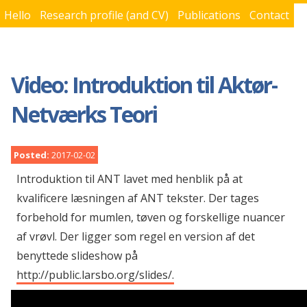
Hello
Research profile (and CV)
Publications
Contact
You are here
Video: Introduktion til Aktør-
Netværks Teori
Posted:
2017-02-02
Introduktion til ANT lavet med henblik på at
kvalificere læsningen af ANT tekster. Der tages
forbehold for mumlen, tøven og forskellige nuancer
af vrøvl. Der ligger som regel en version af det
benyttede slideshow på
http://public.larsbo.org/slides/.